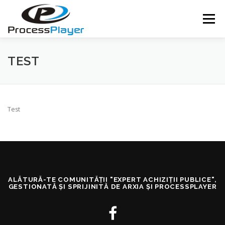
Sari
la
Meniu
conținut
FUNCȚIONALITĂȚI
APLICABILITATE
TEST
TESTIMONIALE
CLIENȚI
SOLICITĂ UN DEMO
Test
ACCES SISTEM
ALĂTURĂ-TE COMUNITĂȚII "EXPERT ACHIZIȚII PUBLICE",
GESTIONATĂ ȘI SPRIJINITĂ DE ARXIA ȘI PROCESSPLAYER