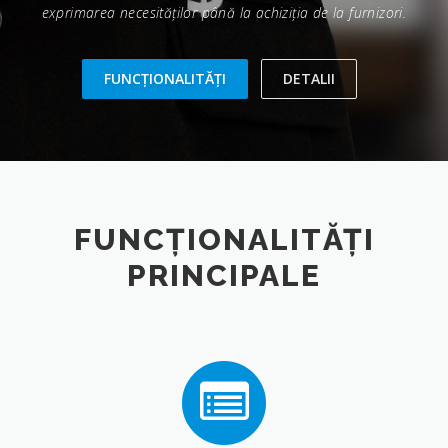
exprimarea necesităţilor până la achiziţia de la furnizori.
FUNCȚIONALITĂȚI
DETALII
FUNCȚIONALITĂȚI
PRINCIPALE