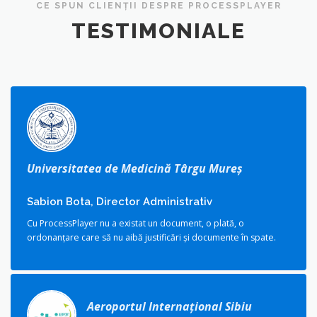
CE SPUN CLIENȚII DESPRE PROCESSPLAYER
TESTIMONIALE
Universitatea de Medicină Târgu Mureș
Sabion Bota, Director Administrativ
Cu ProcessPlayer nu a existat un document, o plată, o
ordonanţare care să nu aibă justificări şi documente în spate.
Aeroportul Internațional Sibiu