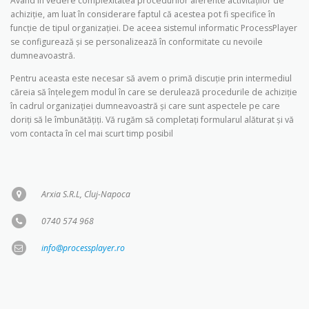
Având în vedere complexitatea procedurilor aferente activităţilor de
achiziţie, am luat în considerare faptul că acestea pot fi specifice în
funcţie de tipul organizației. De aceea sistemul informatic ProcessPlayer
se configurează şi se personalizează în conformitate cu nevoile
dumneavoastră.
Pentru aceasta este necesar să avem o primă discuţie prin intermediul
căreia să înţelegem modul în care se derulează procedurile de achiziţie
în cadrul organizației dumneavoastră şi care sunt aspectele pe care
doriţi să le îmbunătăţiţi. Vă rugăm să completaţi formularul alăturat şi vă
vom contacta în cel mai scurt timp posibil
Arxia S.R.L, Cluj-Napoca
0740 574 968
info@processplayer.ro