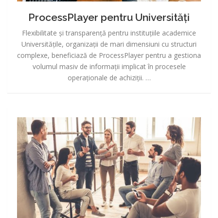
ProcessPlayer pentru Universități
Flexibilitate și transparență pentru instituțiile academice
Universitățile, organizații de mari dimensiuni cu structuri
complexe, beneficiază de ProcessPlayer pentru a gestiona
volumul masiv de informații implicat în procesele
operaționale de achiziții. …
ProcessPlayer
pentru
Instituții
de
cultură
(teatru,
operă)