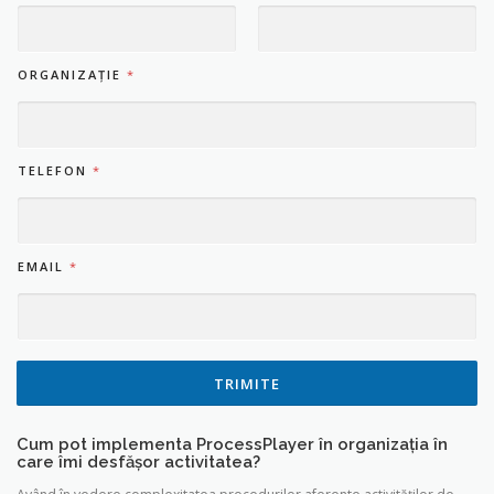
FIRST
LAST
ORGANIZAȚIE
*
TELEFON
*
EMAIL
*
TRIMITE
Cum pot implementa ProcessPlayer în organizația în
care îmi desfășor activitatea?